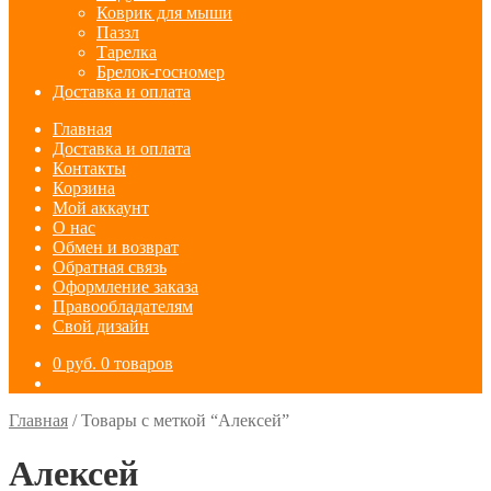
Коврик для мыши
Паззл
Тарелка
Брелок-госномер
Доставка и оплата
Главная
Доставка и оплата
Контакты
Корзина
Мой аккаунт
О нас
Обмен и возврат
Обратная связь
Оформление заказа
Правообладателям
Свой дизайн
0
руб.
0 товаров
Главная
/
Товары с меткой “Алексей”
Алексей