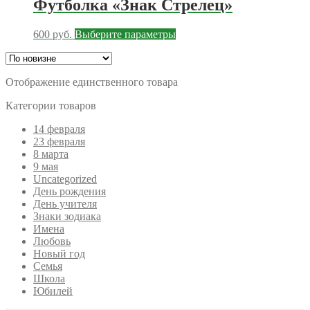
Футболка «Знак Стрелец»
Этот
600
руб.
Выберите параметры
товар
имеет
несколько
Отображение единственного товара
вариаций.
Опции
Категории товаров
можно
выбрать
14 февраля
на
23 февраля
странице
8 марта
товара.
9 мая
Uncategorized
День рождения
День учителя
Знаки зодиака
Имена
Любовь
Новый год
Семья
Школа
Юбилей