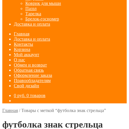
Коврик для мыши
Паззл
Тарелка
Брелок-госномер
Доставка и оплата
Главная
Доставка и оплата
Контакты
Корзина
Мой аккаунт
О нас
Обмен и возврат
Обратная связь
Оформление заказа
Правообладателям
Свой дизайн
0
руб.
0 товаров
Главная
/
Товары с меткой “футболка знак стрельца”
футболка знак стрельца