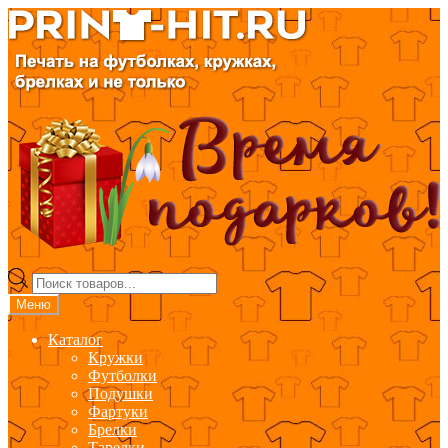
Перейти
Перейти
к
к
навигации
содержимому
Поиск
товаров
Меню
Каталог
Кружки
Футболки
Подушки
Фартуки
Брелки
Тарелки