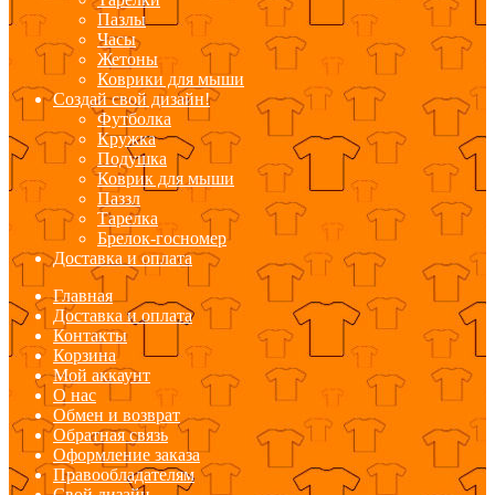
Пазлы
Часы
Жетоны
Коврики для мыши
Создай свой дизайн!
Футболка
Кружка
Подушка
Коврик для мыши
Паззл
Тарелка
Брелок-госномер
Доставка и оплата
Главная
Доставка и оплата
Контакты
Корзина
Мой аккаунт
О нас
Обмен и возврат
Обратная связь
Оформление заказа
Правообладателям
Свой дизайн