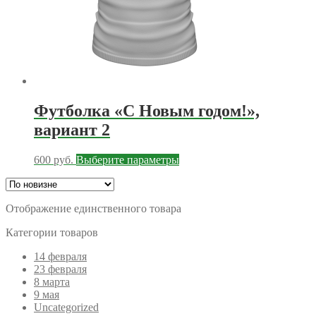
Футболка «С Новым годом!»,
вариант 2
Этот
600
руб.
Выберите параметры
товар
имеет
несколько
Отображение единственного товара
вариаций.
Опции
Категории товаров
можно
выбрать
14 февраля
на
23 февраля
странице
8 марта
товара.
9 мая
Uncategorized