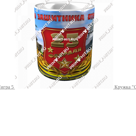
Тигра 5
Кружка "С