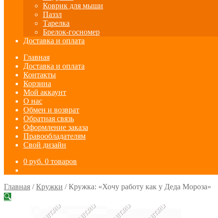
Коврик для мыши
Паззл
Тарелка
Брелок-госномер
Доставка и оплата
Главная
Доставка и оплата
Контакты
Корзина
Мой аккаунт
О нас
Обмен и возврат
Обратная связь
Оформление заказа
Правообладателям
Свой дизайн
0
руб.
0 товаров
Главная
/
Кружки
/
Кружка: «Хочу работу как у Деда Мороза»
🔍