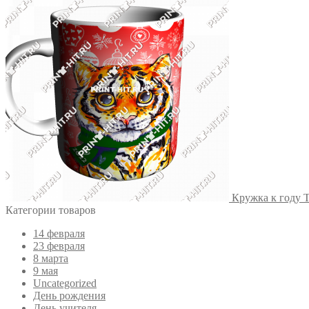
Кружка к году 
Категории товаров
14 февраля
23 февраля
8 марта
9 мая
Uncategorized
День рождения
День учителя