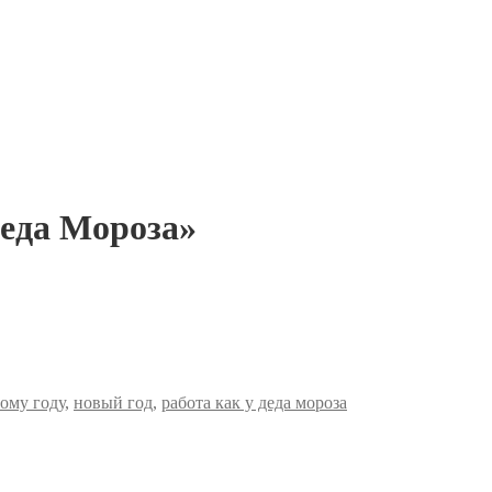
Деда Мороза»
ому году
,
новый год
,
работа как у деда мороза