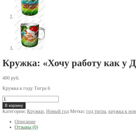
Кружка: «Хочу работу как у 
400
руб.
Кружка к году Тигра 6
Количество
товара
В корзину
Кружка:
Категории:
Кружки
,
Новый год
Метки:
год тигра
,
кружка к нов
"Хочу
работу
Описание
как
Отзывы (0)
у