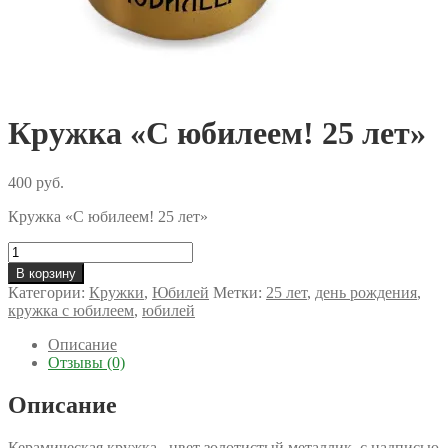
Кружка «С юбилеем! 25 лет»
400
руб.
Кружка «С юбилеем! 25 лет»
Количество
товара
В корзину
Кружка
Категории:
Кружки
,
Юбилей
Метки:
25 лет
,
день рождения
,
«С
кружка с юбилеем
,
юбилей
юбилеем!
25
Описание
лет»
Отзывы (0)
Описание
Керамическая кружка, цвет золотистый металлик, с надписью