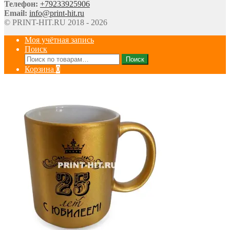
Телефон:
+79233925906
Email:
info@print-hit.ru
© PRINT-HIT.RU 2018 - 2026
Моя учётная запись
Поиск
Искать:
Поиск
Корзина
0