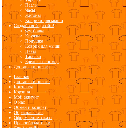
Пазлы
Часы
Жетоны
Коврики для мыши
Создай свой дизайн!
Футболка
Кружка
Подушка
Коврик для мыши
Паззл
Тарелка
Брелок-госномер
Доставка и оплата
Главная
Доставка и оплата
Контакты
Корзина
Мой аккаунт
О нас
Обмен и возврат
Обратная связь
Оформление заказа
Правообладателям
Свой дизайн