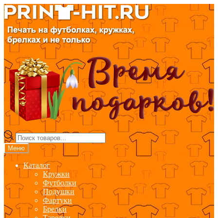
Перейти
Перейти
к
к
навигации
содержимому
Поиск
товаров
Меню
Каталог
Кружки
Футболки
Подушки
Фартуки
Брелки
Тарелки