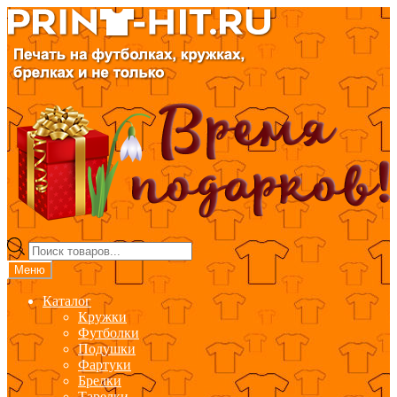
Перейти
Перейти
к
к
навигации
содержимому
Поиск
товаров
Меню
Каталог
Кружки
Футболки
Подушки
Фартуки
Брелки
Тарелки