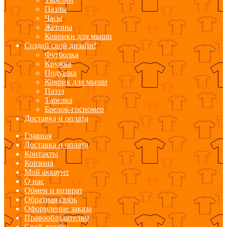
Пазлы
Часы
Жетоны
Коврики для мыши
Создай свой дизайн!
Футболка
Кружка
Подушка
Коврик для мыши
Паззл
Тарелка
Брелок-госномер
Доставка и оплата
Главная
Доставка и оплата
Контакты
Корзина
Мой аккаунт
О нас
Обмен и возврат
Обратная связь
Оформление заказа
Правообладателям
Свой дизайн