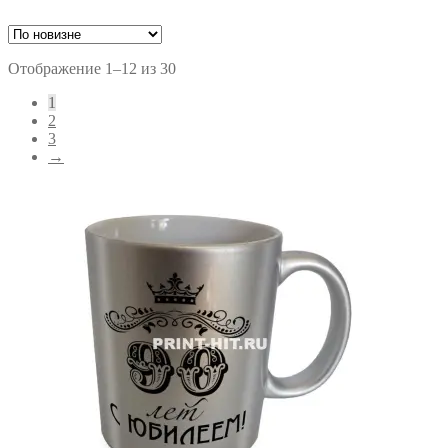
Сортировка:
Отображение 1–12 из 30
самые
1
недавние
2
3
→